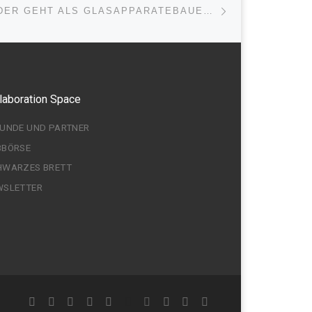
ISTE
MICHAEL LEEDER GEHT ALS GLASAPPARATEBAUER ZURÜCK NACH „DOWN UNDER“
laboration Space
EUNDE UND PARTNER
BBÖRSE
HWARZES BRETT
WSLETTER