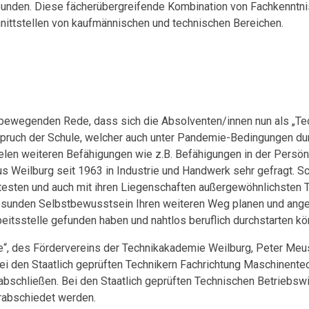
bunden. Diese fächerübergreifende Kombination von Fachkenntn
ttstellen von kaufmännischen und technischen Bereichen.
r bewegenden Rede, dass sich die Absolventen/innen nun als „Te
pruch der Schule, welcher auch unter Pandemie-Bedingungen durch
elen weiteren Befähigungen wie z.B. Befähigungen in der Persön
 Weilburg seit 1963 in Industrie und Handwerk sehr gefragt. Sc
ten und auch mit ihren Liegenschaften außergewöhnlichsten Te
sunden Selbstbewusstsein Ihren weiteren Weg planen und angehe
beitsstelle gefunden haben und nahtlos beruflich durchstarten k
e“, des Fördervereins der Technikakademie Weilburg, Peter Meu
 den Staatlich geprüften Technikern Fachrichtung Maschinentech
abschließen. Bei den Staatlich geprüften Technischen Betriebsw
erabschiedet werden.