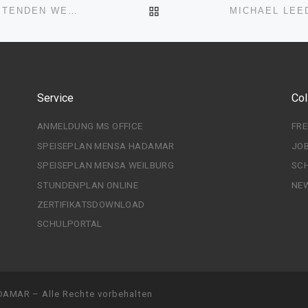
ZURÜCK ZUR BEITRAGSL
WIR STARTEN MIT DER BERUFSBEGLEITENDEN WEITERBILDUNG!
Service
Col
ANMELDUNG MS OFFICE
FR
SPEISEPLAN MENSA HADAMAR
JO
SPEISEPLAN MENSA WEILBURG
SC
STUNDENPLAN ONLINE
NE
ZERTIFIKATSDOWNLOAD
SCHULPORTAL
ADAMAR
–
Alle Rechte vorbehalten