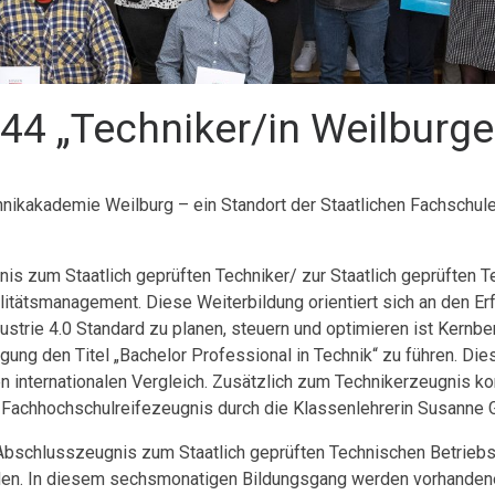
44 „Techniker/in Weilburge
echnikakademie Weilburg – ein Standort der Staatlichen Fachsch
nis zum Staatlich geprüften Techniker/ zur Staatlich geprüften 
alitätsmanagement.
Diese Weiterbildung orientiert sich an den 
strie 4.0 Standard zu planen, steuern und optimieren ist Kernbe
ung den Titel „Bachelor Professional in Technik“ zu führen. Dies
en internationalen Vergleich. Zusätzlich zum Technikerzeugnis k
 Fachhochschulreifezeugnis durch die Klassenlehrerin Susanne G
schlusszeugnis zum Staatlich geprüften Technischen Betriebswi
den.
In diesem sechsmonatigen Bildungsgang werden vorhandene