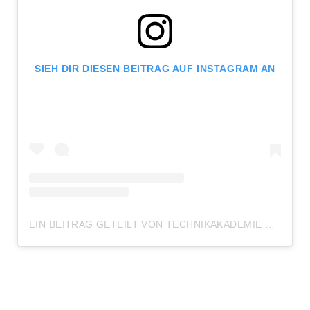
SIEH DIR DIESEN BEITRAG AUF INSTAGRAM AN
EIN BEITRAG GETEILT VON TECHNIKAKADEMIE WEILBURG (@TAWEILBURG)