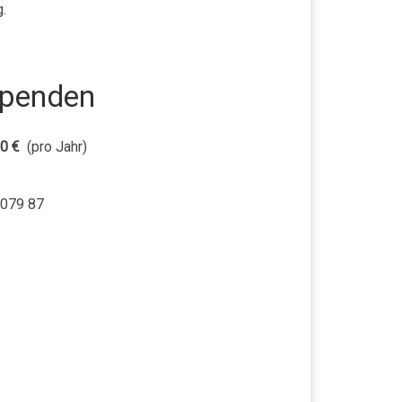
.
Spenden
0 €
(pro Jahr)
0079 87