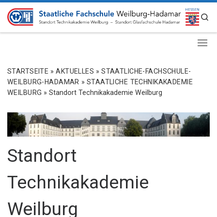
ZUM INHALT SPRINGEN
S
STARTSEITE
»
AKTUELLES
»
STAATLICHE-FACHSCHULE-
WEILBURG-HADAMAR
»
STAATLICHE TECHNIKAKADEMIE
WEILBURG
»
Standort Technikakademie Weilburg
Standort
Technikakademie
Weilburg