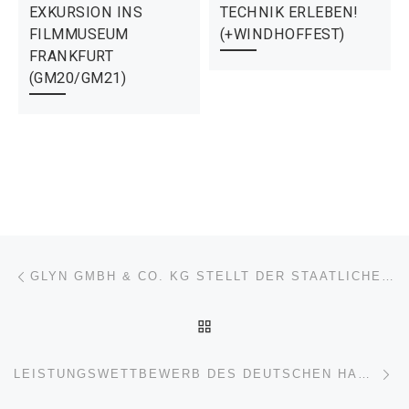
EXKURSION INS
TECHNIK ERLEBEN!
FILMMUSEUM
(+WINDHOFFEST)
FRANKFURT
(GM20/GM21)
Beitragsnavigation
Vorheriger Beitrag
GLYN GMBH & CO. KG STELLT DER STAATLICHEN TECHNIKAKADEMIE WEILBURG SMART EMBEDDED STARTERKITS ZUR VERFÜGUNG
ZURÜCK ZUR BEITRAGSL
Nä
LEISTUNGSWETTBEWERB DES DEUTSCHEN HANDWERKS 2021: JULIAN MICHEL WURDE ZUM LANDESSIEGER GEKÜRT