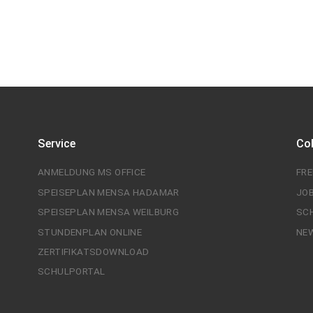
Service
Co
ANMELDUNG MS OFFICE
FR
SPEISEPLAN MENSA HADAMAR
JO
SPEISEPLAN MENSA WEILBURG
SC
STUNDENPLAN ONLINE
NE
ZERTIFIKATSDOWNLOAD
SCHULPORTAL