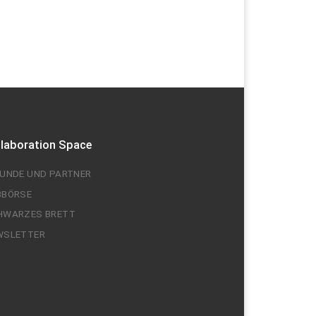
llaboration Space
EUNDE UND PARTNER
BBÖRSE
HWARZES BRETT
WSLETTER