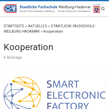
ZUM INHALT SPRINGEN
S
STARTSEITE
»
AKTUELLES
»
STAATLICHE-FACHSCHULE-
WEILBURG-HADAMAR
»
Kooperation
Kooperation
6 Beiträge