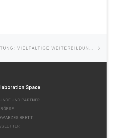
Nächster Beitrag
ISTE
STUDIENBERATUNG: VIELFÄLTIGE WEITERBILDUNGSMÖGLICHKEITEN AN DER STAATLICHEN TECHNIKAKADEMIE WEILBURG!
llaboration Space
EUNDE UND PARTNER
BBÖRSE
HWARZES BRETT
WSLETTER