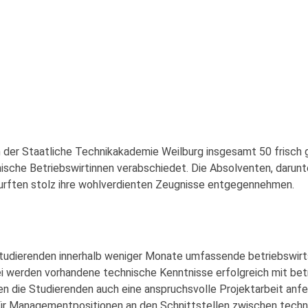
an der Staatliche Technikakademie Weilburg insgesamt 50 frisc
ische Betriebswirtinnen verabschiedet. Die Absolventen, darunt
urften stolz ihre wohlverdienten Zeugnisse entgegennehmen.
udierenden innerhalb weniger Monate umfassende betriebswirts
ei werden vorhandene technische Kenntnisse erfolgreich mit be
n die Studierenden auch eine anspruchsvolle Projektarbeit anfe
 für Managementpositionen an den Schnittstellen zwischen techn