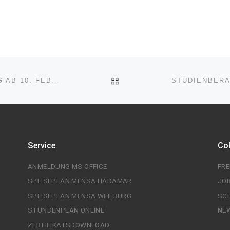
ZURÜCK ZUR BEITRAGSL
BERUFSBEGLEITENDE WEITERBILDUNG AB 10. FEBRUAR 2024 ZUM STAATLICH GEPRÜFTEN TECHNISCHEN BETRIEBSWIRT – ANMELDUNG NOCH MÖGLICH!!!
Service
Co
ANMELDUNG MS OFFICE
FR
SPEISEPLAN MENSA HADAMAR
JO
SPEISEPLAN MENSA WEILBURG
SC
STUNDENPLAN ONLINE
NE
ZERTIFIKATSDOWNLOAD