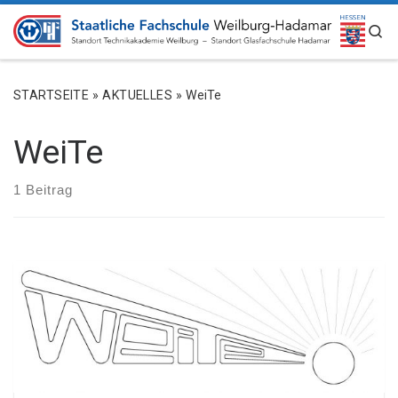
ZUM INHALT SPRINGEN
S
STARTSEITE
»
AKTUELLES
»
WeiTe
WeiTe
1 Beitrag