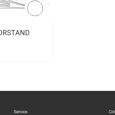
VORSTAND
Service
Col